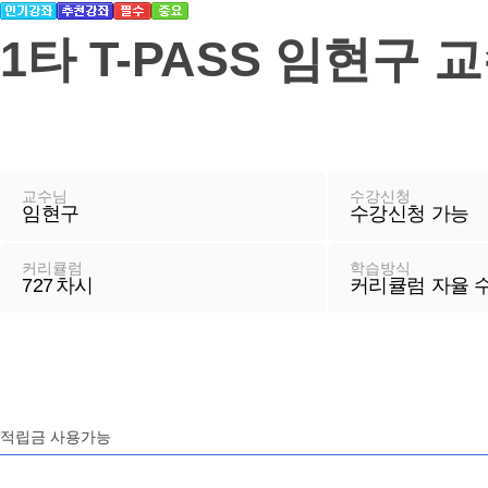
기
1타 T-PASS 임현구 
강
좌
정
교수님
수강신청
임현구
수강신청 가능
보
커리큘럼
학습방식
727
차시
커리큘럼 자율 
적립금 사용가능