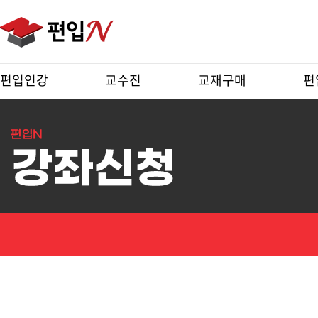
편입인강
교수진
교재구매
편
강
좌
상
세
보