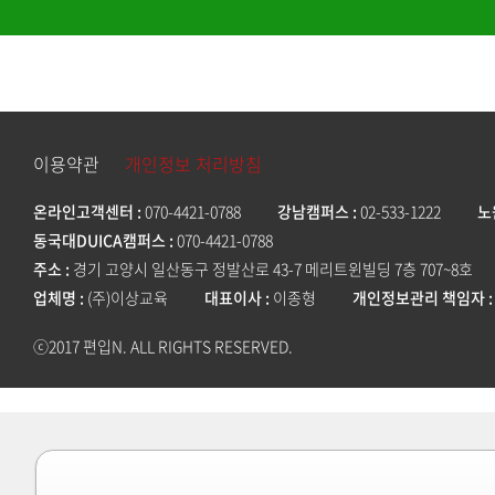
이용약관
개인정보 처리방침
온라인고객센터
070-4421-0788
강남캠퍼스
02-533-1222
노
동국대DUICA캠퍼스
070-4421-0788
주소
경기 고양시 일산동구 정발산로 43-7 메리트윈빌딩 7층 707~8호
업체명
(주)이상교육
대표이사
이종형
개인정보관리 책임자
ⓒ2017 편입N. ALL RIGHTS RESERVED.