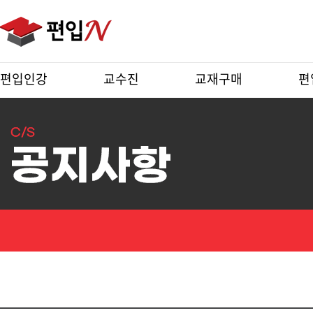
편입인강
교수진
교재구매
편