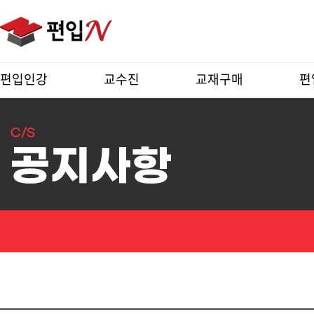
편입인강
교수진
교재구매
편