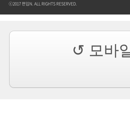
ⓒ2017 편입N. ALL RIGHTS RESERVED.
↺ 모바