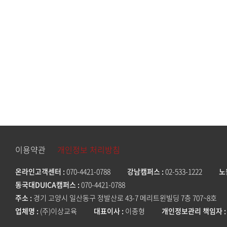
이용약관
개인정보 처리방침
온라인고객센터
070-4421-0788
강남캠퍼스
02-533-1222
노
동국대DUICA캠퍼스
070-4421-0788
주소
경기 고양시 일산동구 정발산로 43-7 메리트윈빌딩 7층 707~8호
업체명
(주)이상교육
대표이사
이종형
개인정보관리 책임자