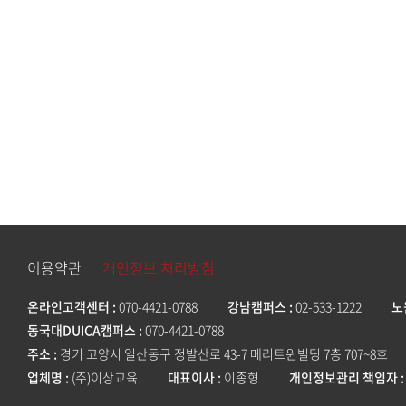
이용약관
개인정보 처리방침
온라인고객센터
070-4421-0788
강남캠퍼스
02-533-1222
노
동국대DUICA캠퍼스
070-4421-0788
주소
경기 고양시 일산동구 정발산로 43-7 메리트윈빌딩 7층 707~8호
업체명
(주)이상교육
대표이사
이종형
개인정보관리 책임자