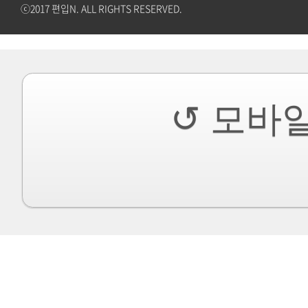
ⓒ2017 편입N. ALL RIGHTS RESERVED.
↺ 모바