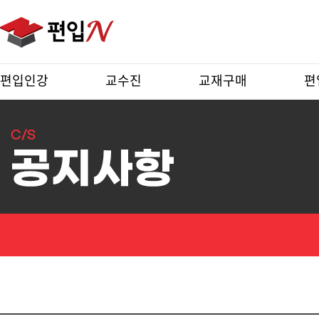
편입인강
교수진
교재구매
편