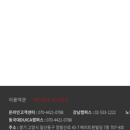
이용약관
개인정보 처리방침
온라인고객센터
070-4421-0788
강남캠퍼스
02-533-1222
노
동국대DUICA캠퍼스
070-4421-0788
주소
경기 고양시 일산동구 정발산로 43-7 메리트윈빌딩 7층 707~8호