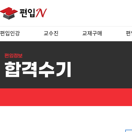
편입인강
교수진
교재구매
편