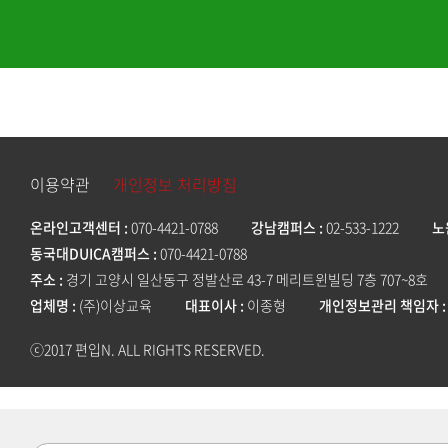
이용약관
개인정보 처리방침
온라인고객센터
070-4421-0788
강남캠퍼스
02-533-1222
노
동국대DUICA캠퍼스
070-4421-0788
주소
경기 고양시 일산동구 정발산로 43-7 메리트윈빌딩 7층 707~8호
업체명
(주)이상교육
대표이사
이종형
개인정보관리 책임자
ⓒ2017 편입N. ALL RIGHTS RESERVED.