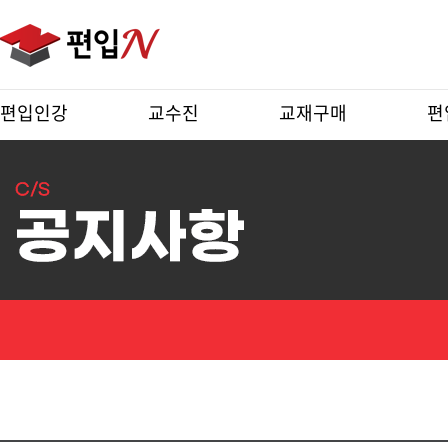
편입인강
교수진
교재구매
편