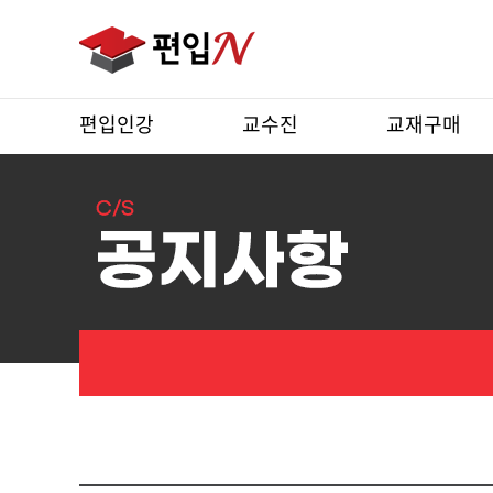
편입인강
교수진
교재구매