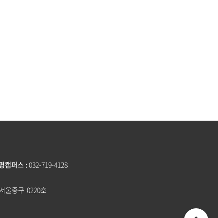
평캠퍼스
032-719-4128
-서울중구-0220호