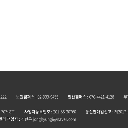
1222
노원캠퍼스
02-933-9455
일산캠퍼스
070-4421-4128
부
707~8호
사업자등록번호
201-86-30760
통신판매업신고
제2017
관리 책임자
신현우 jonghyungi@naver.com