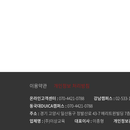
이용약관
개인정보 처리방침
온라인고객센터
070-4421-0788
강남캠퍼스
02-533-
동국대DUICA캠퍼스
070-4421-0788
주소
경기 고양시 일산동구 정발산로 43-7 메리트윈빌딩 7층 
업체명
(주)이상교육
대표이사
이종형
개인정보