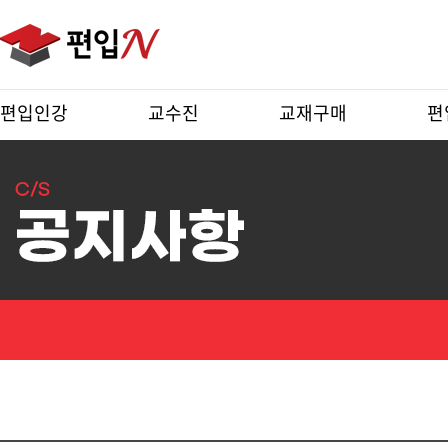
편입인강
교수진
교재구매
편