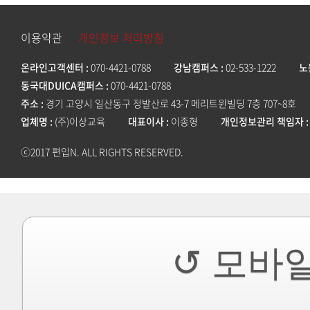
이용약관
개인정보 처리방침
온라인고객센터
070-4421-0788
강남캠퍼스
02-533-1222
노
동국대DUICA캠퍼스
070-4421-0788
주소
경기 고양시 일산동구 정발산로 43-7 메리트윈빌딩 7층 707~8호
업체명
(주)이상교육
대표이사
이종형
개인정보관리 책임자
ⓒ2017 편입N. ALL RIGHTS RESERVED.
↺ 모바