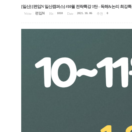
[일산] [편입N 일산캠퍼스] #10월 전략특강 1탄 - 독해&논리 최강
편입N
1810
2021. 10. 06
0
Write
|
Hit
|
Date
|
추천
|