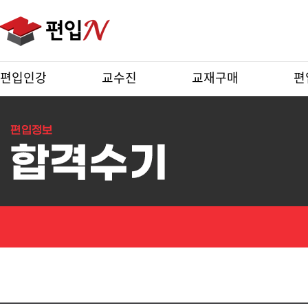
편입인강
교수진
교재구매
편