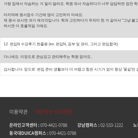
거랑 집에서 자습하는 거 질이 달라요. 학원 와서 자습하다가 너무 답답하면 잠깐 학
마지막에 원서접수 기간에 많이 고민하지 마세요.
제 원서 보시면 과가 제각각입니다. 학과 고민하다가 무의미 한 거 같아서 "그냥 붙고
하시면 더 효율적일 거에요.
12. 편입N 수강후기 한줄평 (ex. 편입N, 공부 및 관리, 그리고 편입합격)
다니세요. 이정도로 관심갖고 관리해주는 학원 없어요..
감사합니다. 앞으로 편입 준비 생활보다 더 어렵고 힘든 시기가 없이 항상 '꽃길'
이용약관
개인정보 처리방침
온라인고객센터
070-4421-0788
강남캠퍼스
02-533-1222
노
동국대DUICA캠퍼스
070-4421-0788