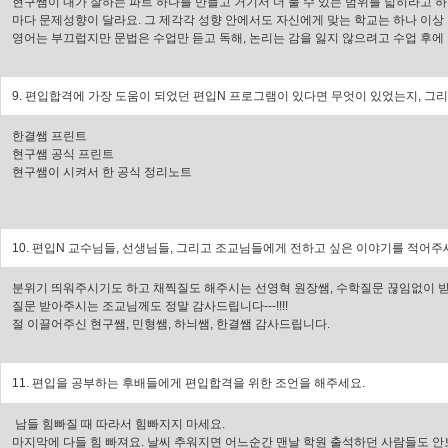
현구쌤이 내가 잘하는 파트 하나를 만들고 거기서 더 풀 수 있는 범위를 넓히라고 
마다 문제성향이 달라요. 그 제각각 성향 안에서도 자신에게 맞는 학교는 하나 이상 
영어는 부끄럽지만 문법은 수업만 듣고 독해, 논리는 감을 잃지 않으려고 수업 후에 
9. 편입합격에 가장 도움이 되었던 편입N 프로그램이 있다면 무엇이 있었는지, 그리고
한결쌤 프린트
현구쌤 공식 프린트
현구쌤이 시켜서 한 공식 정리노트
10. 편입N 교수님들, 선생님들, 그리고 조교님들에게 전하고 싶은 이야기를 적어주
분위기 띄워주시기도 하고 채찍질도 해주시는 선영혁 원장쌤, 수학질문 끊임없이 
질문 받아주시는 조교님께도 정말 감사드립니다---!!!!
절 이끌어주신 현구쌤, 민형쌤, 하늬쌤, 한결쌤 감사드립니다.
11. 편입을 공부하는 후배들에게 편입합격을 위한 조언을 해주세요.
남들 힘빠질 때 따라서 힘빠지지 마세요.
마지막에 다들 힘 빠져요. 날씨 추워지면 어느순간 맨날 학원 출석하던 사람들도 안