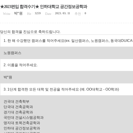
★2023편입 합격수기★ 인하대학교 공간정보공학과
박*원
3259
2023. 03. 11
0
Write
|
Hit
|
Date
|
추천
|
당신의 합격을 진심으로 축하드립니다.
1. 한 해 수강했던 캠퍼스를 적어주세요(ex. 일산캠퍼스, 노원캠퍼스, 동국대DUIC
노원캠퍼스
2. 이름을 적어주세요.
박*원
3. 1단계 합격한 모든 대학 및 전공을 적어주세요 (예. OO대학교 - OO학과)
건국대 건축학부
단국대 건축공학과
경기대 건축공학과
국민대 건설시스템공학과
명지대 토목건축공학과
인하대 공간정보공학과